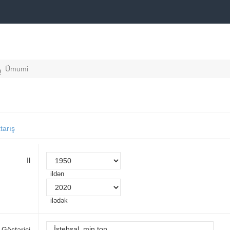
Ümumi
xtarış
Il
ildən
ilədək
Göstərici