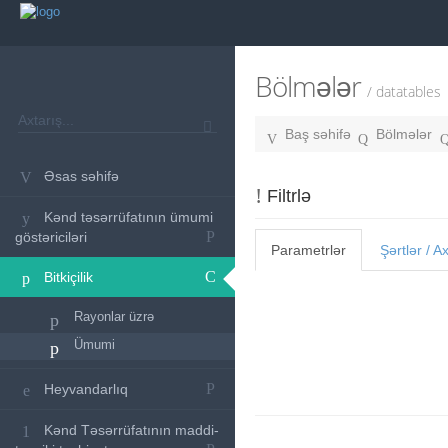
Bölmələr
/ datatables
Baş səhifə
Bölmələr
Əsas səhifə
Filtrlə
Kənd təsərrüfatının ümumi
göstəriciləri
Parametrlər
Şərtlər / A
Bitkiçilik
Rayonlar üzrə
Ümumi
Heyvandarlıq
Kənd Təsərrüfatının maddi-