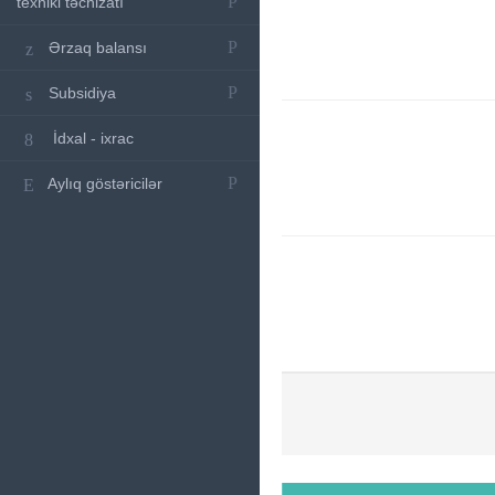
texniki təchizatı
Ərzaq balansı
Subsidiya
İdxal - ixrac
Aylıq göstəricilər