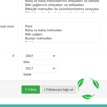
ehsal növü
Il
ildən
ilədək
Filtrlə
Filtrləməni ləğv et