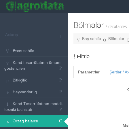
Bölmələr
/ datatables
Baş səhifə
Bölmələr
Əsas səhifə
Filtrlə
Kənd təsərrüfatının ümumi
göstəriciləri
Parametrlər
Şərtlər / A
Bitkiçilik
K
Heyvandarlıq
Kənd Təsərrüfatının maddi-
texniki təchizatı
Ərzaq balansı
Mə