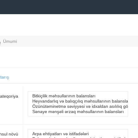
Ümumi
xtarış
ateqoriya
hsul növü