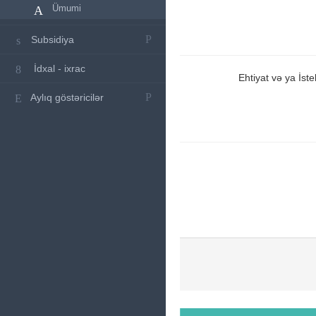
Ümumi
Subsidiya
İdxal - ixrac
Ehtiyat və ya İst
Aylıq göstəricilər